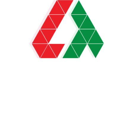
Currencies
(2)
Dividend Stocks
(23)
Giải Đấu
(1)
Hàng Hóa
(27)
News
(131)
Non-Dividend Stocks
(2)
Signal
(33)
Tiền Điện Tử
(35)
Tiền Tệ
(48)
Tín Hiệu
(58)
Tin Tức
(303)
Tin Tức Khác
(36)
Tournament
(1)